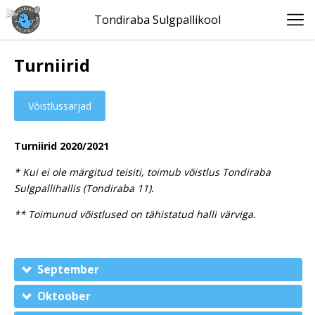
Tondiraba Sulgpallikool
Turniirid
Võistlussarjad
Turniirid 2020/2021
* Kui ei ole märgitud teisiti, toimub võistlus Tondiraba
Sulgpallihallis (Tondiraba 11).
** Toimunud võistlused on tähistatud halli värviga.
September
Oktoober
05.09.2020 (vajadusel ka 06.09.2020) Eesti Sulgpalliliidu Noorte
GP-2